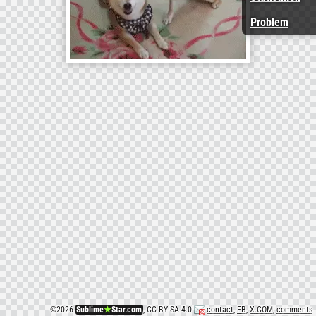
Problem
©
2026
Sublime
★
Star.com
, CC BY-SA 4.0
contact
,
FB
,
X.COM
,
comments