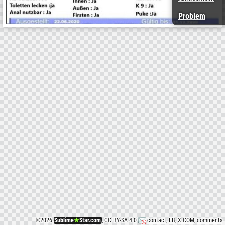
Problem
©
2026
Sublime
★
Star.com
, CC BY-SA 4.0
contact
,
FB
,
X.COM
,
comments