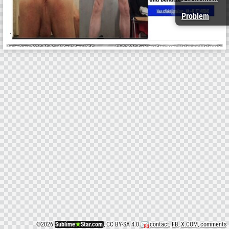
Problem
©
2026
Sublime
★
Star.com
, CC BY-SA 4.0
contact
,
FB
,
X.COM
,
comments