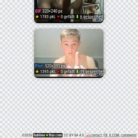
(#Gif
GIF
320×240 px
#Anim
♥
★
1783 pkt.
0 gefällt
⬇
6 gespeichert
GIF
)
vid
0156_g
Pict.
520×391 px
(
♥
★
1395 pkt.
0 gefällt
⬇
19 gespeichert
Pict.
#Gif)
frbbf
(
#Mee)
©
2026
Sublime
★
Star.com
, CC BY-SA 4.0
contact
,
FB
,
X.COM
,
comments