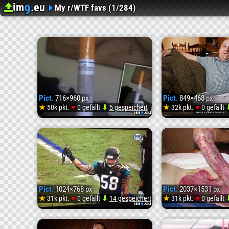
im
.eu
9
Upload image
Bilder Hosting
My r/WTF favs (1/284)
Pict.
716×960 px
Pict.
849×468 px
♥
♥
★
50k pkt.
0 gefällt
⬇
5 gespeichert
★
32k pkt.
0 gefällt
Pict.
[Wtf]
Dude
Pict.
1024×768 px
Pict.
2037×1531 px
on
♥
♥
★
31k pkt.
0 gefällt
⬇
14 gespeichert
★
31k pkt.
0 gefällt
Pict.